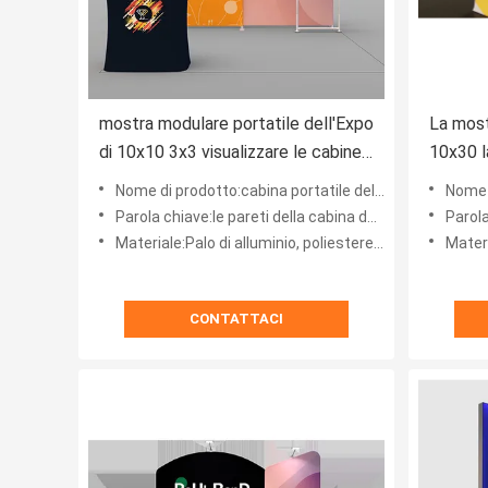
mostra modulare portatile dell'Expo
La most
di 10x10 3x3 visualizzare le cabine
10x30 l
moderne della fiera commerciale
commer
Nome di prodotto:cabina portatile dell'esposizione della fiera dell'Expo 10x10 o 3x3 per la manifestazione giusta
Nome di prodotto:Ca
Parola chiave:le pareti della cabina della fiera, fiera sta
Parola ch
Materiale:Palo di alluminio, poliestere 100%
Materia
CONTATTACI