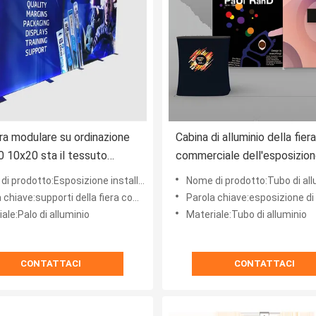
ra modulare su ordinazione
Cabina di alluminio della fiera
0 10x20 sta il tessuto
commerciale dell'esposizio
luminato di tensione
modulare di mostra di 10 x 2
Esposizione installata facile della fiera commerciale del tessuto portatile di tensione
Nome di prodotto:Tubo di alluminio della nuova fiera commerciale portatile modulare su ordin
osizione della fiera
leggeri
chiave:supporti della fiera commerciale
Parola chiave:esposizione d
ale:Palo di alluminio
Materiale:Tubo di alluminio
CONTATTACI
CONTATTACI