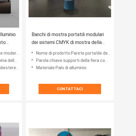
lluminio
Banchi di mostra portatili modulari
nto
dei sistemi CMYK di mostra della
fase della fiera commerciale per le
ina della fiera commerciale
Nome di prodotto:Parete portatile della fiera commerciale del tessuto del contesto di conferenza stampa di nozze dell
6X6
mostre
iale, supporti
Parola chiave:supporti della fiera commerciale
stere 100%
Materiale:Palo di alluminio
CONTATTACI