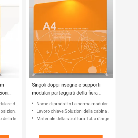
sm
Singoli doppi insegne e supporti
ioni
modulari parteggiati della fiera
r
commerciale delle esposizioni di
 della cabina standard de
Nome di prodotto:La norma modulare su misura dell'esposizione della fiera di dimensione ha graduato le insegne second
abitudine 270gsm
a commerciale
Lavoro chiave:Soluzioni della cabina di mostra, cabina dell'esposizione della fiera commerciale
 di alluminio
Materiale della struttura:Tubo d'argento della lega di alluminio