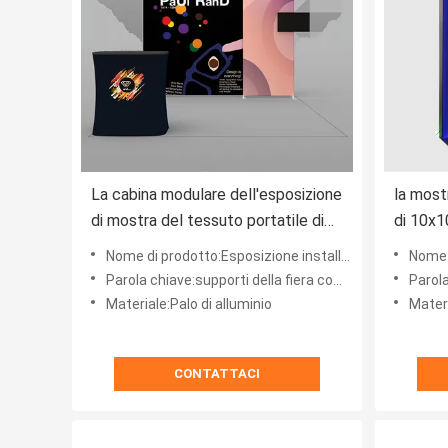
La cabina modulare dell'esposizione
la most
di mostra del tessuto portatile di
di 10x1
tensione ha installato per la mostra
retroil
Nome di prodotto:Esposizione installata facile della fiera commerciale del tessuto portatile di tensione
Nome di prodotto:
10ftX10ft
dell'esp
Parola chiave:supporti della fiera commerciale
Parola 
Materiale:Palo di alluminio
Materi
CONTATTACI