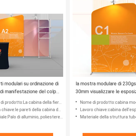
ti modulari su ordinazione di
la mostra modulare di 230g
di manifestazione del colpo
30mm visualizzare le esposiz
visualizzano la cabina alla
promozionali della cabina pe
 cabina della fiera commerciale del tessuto di tensione visualizza l'attrezzatura della fiera comm
Nome di prodotto:cabina modulare della camera sonora dell'appaltatore della cabina di mostra
ommerciale
l'appaltatore vive
iave:le pareti della cabina della fiera, fiera sta
Lavoro chiave:cabina dell'esposizione della fier
le:Palo di alluminio, poliestere 100%
Materiale della struttura:tubo della lega