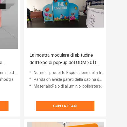
La mostra modulare di abitudine
ne
dell'Expo di pop-up del ODM 20ft
0 pesi
sta le esposizioni della cabina della
azione di progettazione p
Nome di prodotto:Esposizione della fiera di mostra 10x20 della cabina dell'Expo di pop-up di OEM/ODM 20ft
fiera commerciale 10x10
i mostra
Parola chiave:le pareti della cabina della fiera, fiera sta
Materiale:Palo di alluminio, poliestere 100%
CONTATTACI