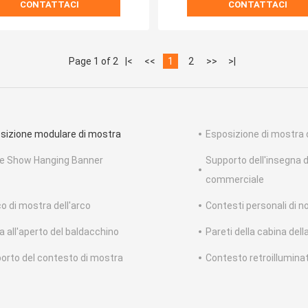
CONTATTACI
CONTATTACI
Page 1 of 2
|<
<<
1
2
>>
>|
sizione modulare di mostra
Esposizione di mostra 
e Show Hanging Banner
Supporto dell'insegna de
commerciale
o di mostra dell'arco
Contesti personali di 
a all'aperto del baldacchino
Pareti della cabina del
orto del contesto di mostra
Contesto retroillumina