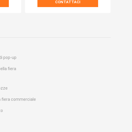
CONTATTACI
di pop-up
lla fiera
nozze
la fiera commerciale
to