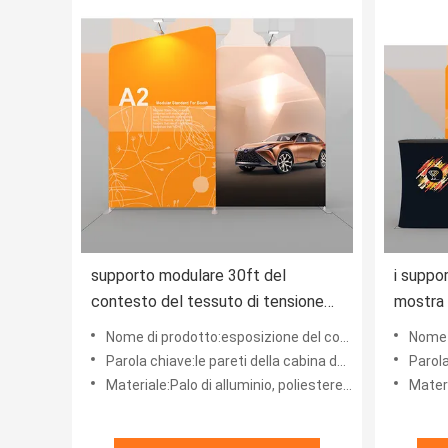
supporto modulare 30ft del
i suppor
contesto del tessuto di tensione
mostra 
dell'esposizione di mostra di 10ft
di 20ft 
Nome di prodotto:esposizione del contesto del tessuto della fiera dell'esposizione del contesto del tessuto di tensio
Nome di prodotto:La
20ft
fiera c
Parola chiave:le pareti della cabina della fiera, fiera sta
Parola ch
Materiale:Palo di alluminio, poliestere 100%
Materia