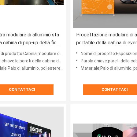
ra modulare di alluminio sta
Progettazione modulare di a
a cabina di pop-up della fiera
portatile della cabina di eve
ciale 10x10
dell'Expo dei muri divisori
bina modulare di alluminio portatile su ordinazione dell'esposizione di pop-up della fiera del sup
Nome di prodotto:Esposizione moderna di alluminio portatile di mostra dell'Expo della cab
dell'esposizione di mostra 
iave:le pareti della cabina della fiera, fiera sta
Parola chiave:pareti della cabina della fiera commerc
le:Palo di alluminio, poliestere 100%
Materiale:Palo di alluminio, polie
CONTATTACI
CONTATTACI