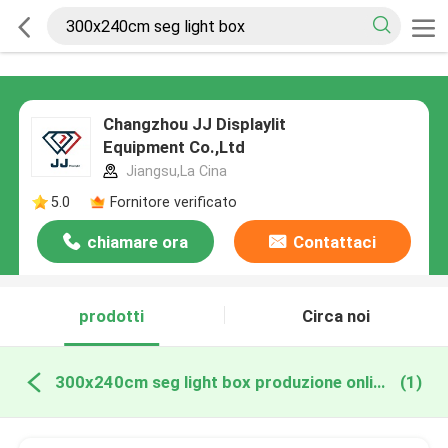
Changzhou JJ Displaylit
Equipment Co.,Ltd
Jiangsu,La Cina
5.0
Fornitore verificato
chiamare ora
Contattaci
prodotti
Circa noi
300x240cm seg light box produzione online
(1)