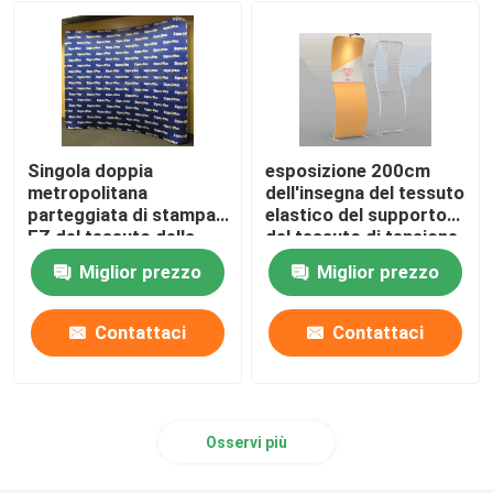
Reception portatili
tenda all'aperto del baldacchino
Singola doppia
esposizione 200cm
Pareti della cabina della fiera commerciale
metropolitana
dell'insegna del tessuto
parteggiata di stampa
elastico del supporto
EZ del tessuto della
del tessuto di tensione
fiera commerciale del
del serpente curva JPG
Tiro della Tabella della fiera commerciale
Miglior prezzo
Miglior prezzo
supporto riutilizzabile
72dpi
dell'insegna
Supporto del contesto di mostra
Contattaci
Contattaci
Contesto retroilluminato
Osservi più
Mobilia della cabina della fiera commerciale