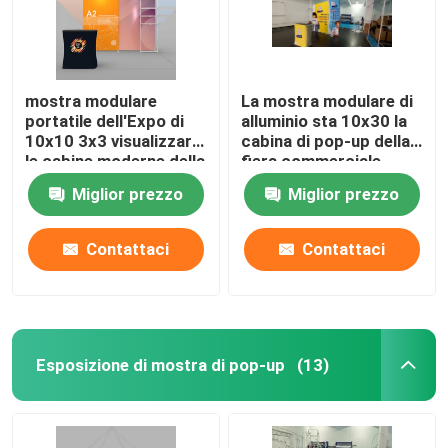
mostra modulare
La mostra modulare di
portatile dell'Expo di
alluminio sta 10x30 la
10x10 3x3 visualizzare
cabina di pop-up della
le cabine moderne della
fiera commerciale
fiera commerciale
10x10
Miglior prezzo
Miglior prezzo
Contattaci
Contattaci
Casa
Esposizione di mostra di pop-up
(13)
Prodotti
Video