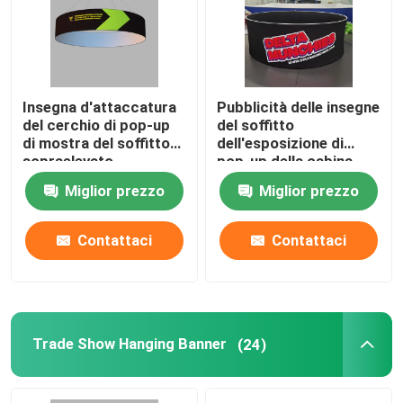
Chi siamo
Insegna d'attaccatura
Pubblicità delle insegne
Fatory Tour
del cerchio di pop-up
del soffitto
di mostra del soffitto
dell'esposizione di
sopraelevato
pop-up della cabina
Controllo di qualità
dell'esposizione per la
della fiera commerciale
Miglior prezzo
Miglior prezzo
pubblicità
della bandiera 48in
Contattaci
Contattaci
Contattaci
notizie
Tutti i casi
Trade Show Hanging Banner
(24)
Esposizione di mostra della fiera commerciale