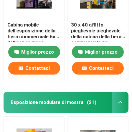
Cabina mobile
30 x 40 affitto
dell'esposizione della
pieghevole pieghevole
fiera commerciale 6x6
della cabina della fiera
dell'esposizione
commerciale dei
portatile di mostra per
campioni 20x20
Miglior prezzo
Miglior prezzo
l'evento
dell'esposizione della
fiera commerciale
Contattaci
Contattaci
Esposizione modulare di mostra
(21)