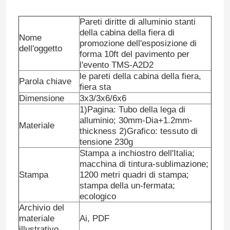
Pareti diritte di alluminio stanti
della cabina della fiera di
Nome
promozione dell'esposizione di
dell'oggetto
forma 10ft del pavimento per
l'evento TMS-A2D2
le pareti della cabina della fiera,
Parola chiave
fiera sta
Dimensione
3x3/3x6/6x6
1)Pagina: Tubo della lega di
alluminio; 30mm-Dia+1.2mm-
Materiale
thickness 2)Grafico: tessuto di
tensione 230g
Stampa a inchiostro dell'Italia;
macchina di tintura-sublimazione;
Stampa
1200 metri quadri di stampa;
stampa della un-fermata;
ecologico
Archivio del
materiale
Ai, PDF
illustrativo