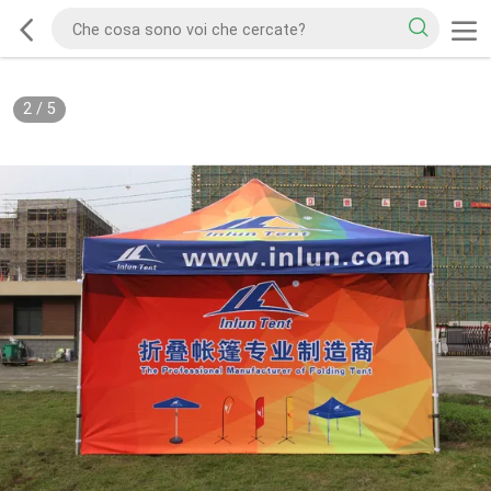
2
/
5