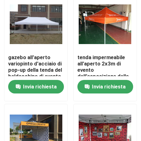
Chi siamo
Fatory Tour
gazebo all'aperto
tenda impermeabile
Controllo di qualità
variopinto d'acciaio di
all'aperto 2x3m di
pop-up della tenda del
evento
baldacchino di evento
dell'esposizione della
Contattaci
di 3X3m resistente
struttura d'acciaio
Invia richiesta
Invia richiesta
della tenda del
baldacchino dell'unità
notizie
di elaborazione 600d
Tutti i casi
Esposizione di mostra della fiera commerciale