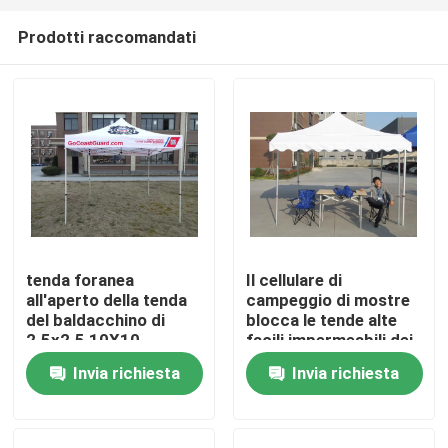
Prodotti raccomandati
tenda foranea
Il cellulare di
all'aperto della tenda
campeggio di mostre
Casa
del baldacchino di
blocca le tende alte
2.5x2.5 10X10
facili impermeabili dei
baldacchini 10 x 10
Invia richiesta
Invia richiesta
Prodotti
del cortile
Video