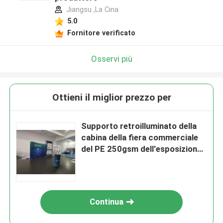
Jiangsu ,La Cina
5.0
Fornitore verificato
Osservi più
Ottieni il miglior prezzo per
Supporto retroilluminato della
cabina della fiera commerciale
del PE 250gsm dell'esposizione
modulare di mostra che accende
3X3
Continua