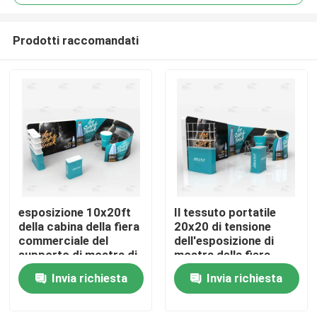
Prodotti raccomandati
esposizione 10x20ft
Il tessuto portatile
Casa
della cabina della fiera
20x20 di tensione
commerciale del
dell'esposizione di
supporto di mostra di
mostra della fiera
Prodotti
3x6 m. Aluminum Alloy
commerciale sta la
Invia richiesta
Invia richiesta
Tube
cabina
Video