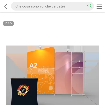
2
/
5