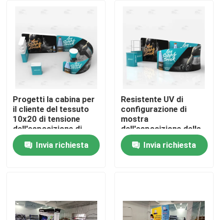
Chi siamo
Fatory Tour
Controllo di qualità
Progetti la cabina per
Resistente UV di
il cliente del tessuto
configurazione di
10x20 di tensione
mostra
Contattaci
dell'esposizione di
dell'esposizione della
mostra della fiera
cabina rapida di
Invia richiesta
Invia richiesta
commerciale
alluminio della fiera
notizie
commerciale
Tutti i casi
Esposizione di mostra della fiera commerciale