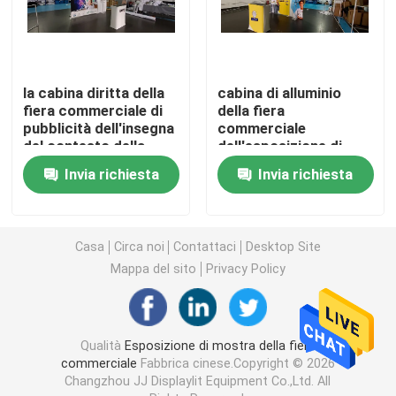
Esposizione modulare di mostra
la cabina diritta della
cabina di alluminio
Esposizione di mostra di pop-up
fiera commerciale di
della fiera
pubblicità dell'insegna
commerciale
del contesto della
dell'esposizione di
Trade Show Hanging Banner
curva di 10ft tira sulle
mostra della fiera
Invia richiesta
Invia richiesta
insegne
commerciale curva
30ft per CES
Supporto dell'insegna della fiera commerciale
Casa
Circa noi
Contattaci
Desktop Site
Scatola di luce di SEG
Mappa del sito
Privacy Policy
Banco di mostra dell'arco
Qualità
Esposizione di mostra della fiera
commerciale
Fabbrica cinese.Copyright © 2026
Contesti personali di nozze
Changzhou JJ Displaylit Equipment Co.,Ltd. All