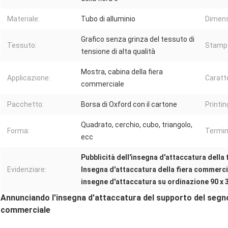
Materiale:
Tubo di alluminio
Dimens
Grafico senza grinza del tessuto di
Tessuto:
Stamp
tensione di alta qualità
Mostra, cabina della fiera
Applicazione:
Caratte
commerciale
Pacchetto:
Borsa di Oxford con il cartone
Printi
Quadrato, cerchio, cubo, triangolo,
Forma:
Termin
ecc
Pubblicità dell'insegna d'attaccatura della
Evidenziare:
Insegna d'attaccatura della fiera commerci
insegne d'attaccatura su ordinazione 90 x
Annunciando l'insegna d'attaccatura del supporto del segno d
commerciale