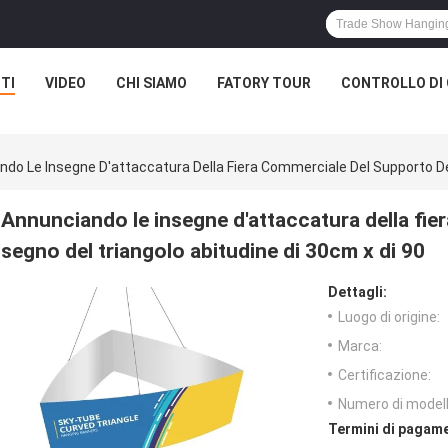
TI
VIDEO
CHI SIAMO
FATORY TOUR
CONTROLLO DI 
do Le Insegne D'attaccatura Della Fiera Commerciale Del Supporto Del
Annunciando le insegne d'attaccatura della fie
segno del triangolo abitudine di 30cm x di 90
Dettagli:
Luogo di origine:
Marca:
Certificazione:
Numero di modell
Termini di pagame