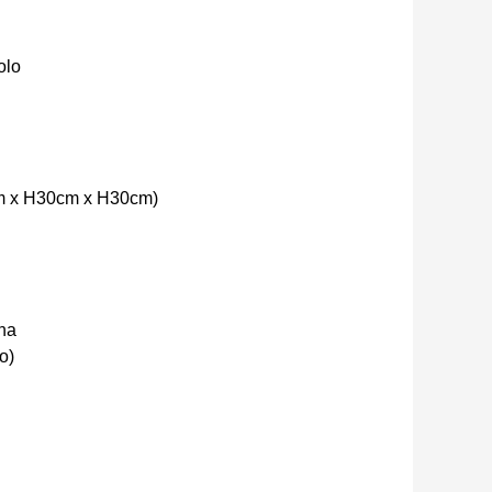
olo
m x H30cm x H30cm)
ana
o)