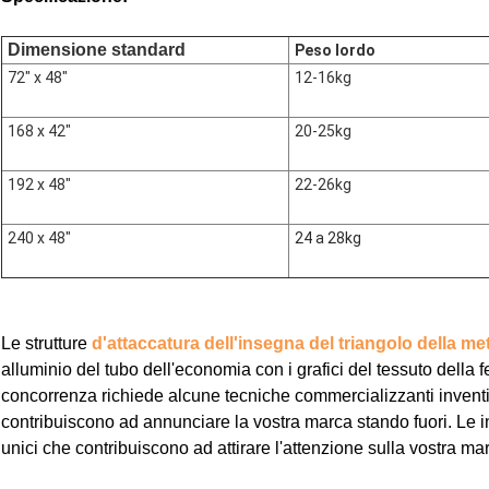
Dimensione standard
Peso lordo
72" x 48"
12-16kg
168 x 42"
20-25kg
192 x 48"
22-26kg
240 x 48"
24 a 28kg
Le strutture
d'attaccatura dell'insegna del triangolo della me
alluminio del tubo dell'economia con i grafici del tessuto della 
concorrenza richiede alcune tecniche commercializzanti inventi
contribuiscono ad annunciare la vostra marca stando fuori. Le in
unici che contribuiscono ad attirare l'attenzione sulla vostra ma