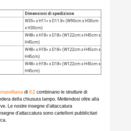
Dimensioni di spedizione
W35» x H11» x D11.8» (W90cm x H30cm
x H30cm)
W48» x H18» x D18» (W122cm x H45cm x
H45cm)
W48» x H18» x D18» (W122cm x H45cm x
H45cm)
W48» x H18» x D18» (W122cm x H45cm x
H45cm)
tropolitana
di
EZ
combinano le strutture di
federa della chiusura lampo.
Mettendosi oltre alla
ve. Le nostre insegne d'attaccatura
segne d'attaccatura sono cartelloni pubblicitari
rca.