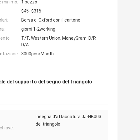
e minimo:
1 pezzo
$45- $315
lari:
Borsa di Oxford con il cartone
na:
giorni 1-2working
ento:
T/T, Western Union, MoneyGram, D/P,
D/A
entazione:
3000pcs/Month
le del supporto del segno del triangolo
Insegna d'attaccatura JJ-HB003
del triangolo
chiave: