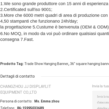
1.We
sono grande produttore con 15 anni di esperienza 
2.Certificated
sull'iso 9001;
3.More che 6000 metri quadri di area di produzione con o
4,50 stampanti che funzionano 24h/day;
la progettazione 5.Custume è benvenuta (OEM & ODM)
6.No
MOQ, in modo da voi può ordinare qualsiasi quanti
consegna 7.Fast.
,
Prodotto Tag:
Trade Show Hanging Banner
36'' square hanging bann
Dettagli di contatto
CHANGZHOU JJ DISPLAYLIT
Invia la tu
EQUIPMENT CO.,LTD
Persona di contatto:
Ms. Emma zhou
Telefono:
86-15995033689