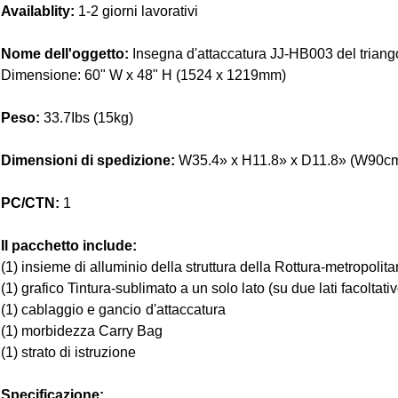
Availablity:
1-2 giorni lavorativi
Nome dell'oggetto:
Insegna d'attaccatura JJ-HB003 del triang
Dimensione: 60" W x 48" H (1524 x 1219mm)
Peso:
33.7Ibs (15kg)
Dimensioni di spedizione:
W35.4» x H11.8» x D11.8» (W90c
PC/CTN:
1
Il pacchetto include:
(1) insieme di alluminio della struttura della Rottura-metropolit
(1) grafico Tintura-sublimato a un solo lato (su due lati facoltativ
(1) cablaggio e gancio d'attaccatura
(1) morbidezza Carry Bag
(1) strato di istruzione
Specificazione: