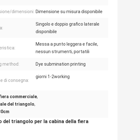
ione/dimensioni:
Dimensione su misura disponibile
Singolo e doppio grafico laterale
a:
disponibile
Messa a punto leggera e facile,
ristica:
nessun strumenti, portatili
ng method:
Dye submination printing
giorni 1-2working
e di consegna:
 fiera commerciale
,
ale del triangolo
,
 30cm
el triangolo per la cabina della fiera