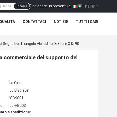
Richiedere un preventivo
|
Italian
Ricerca
QUALITÀ
CONTATTACI
NOTIZIE
TUTTI I CASI
 Segno Del Triangolo Abitudine Di 30cm X Di 90
ra commerciale del supporto del
La Cina
JJ Displaylit
ISO9001
o:
JJ-HB003
nto e spedizione: