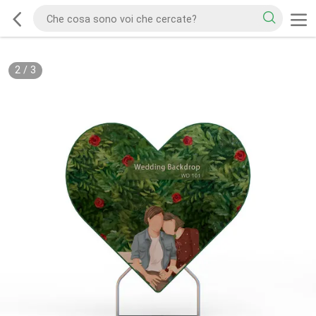
2
/
3