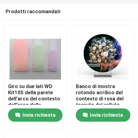
Prodotti raccomandati
Giro su due lati WD
Banco di mostra
Kit105 della parete
rotondo acrilico del
Casa
dell'arco del contesto
contesto di rosa del
dell'arco della
tessuto del velluto
copertura della
della decorazione del
Invia richiesta
Invia richiesta
Prodotti
struttura del supporto
contesto di nozze di
del contesto dell'arco
alta qualità
di nozze della
metropolitana di 10FT
Video