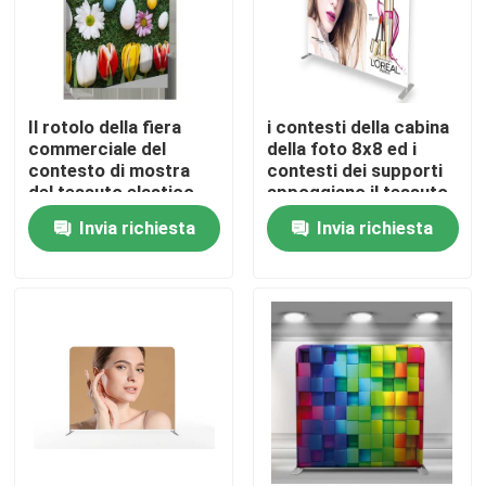
Il rotolo della fiera
i contesti della cabina
commerciale del
della foto 8x8 ed i
contesto di mostra
contesti dei supporti
del tessuto elastico
appoggiano il tessuto
tira sulla cabina 8ft
di tensione della
Invia richiesta
Invia richiesta
dell'esposizione 20ft
copertura
Casa
Prodotti
Video