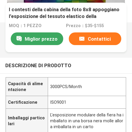
I contesti della cabina della foto 8x8 appoggiano
l'esposizione del tessuto elastico della
metropolitana del tessuto di tensione della
MOQ：1 PEZZO
Prezzo：$35-$155
copertura
Miglior prezzo
Contattici
DESCRIZIONE DI PRODOTTO
Capacità di alime
3000PCS/Month
ntazione
Certificazione
ISO9001
L'esposizione modulare della fiera ha i
Imballaggi partico
mballato in una borsa nera molle allor
lari
a imballata in un carto