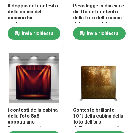
Il doppio del contesto
Peso leggero durevole
della cassa del
diritto del contesto
Chi siamo
cuscino ha
della foto della cassa
parteggiato
del cuscino del
stampando il tessuto
tessuto di tensione
Invia richiesta
Invia richiesta
di tensione del
7.6ft
Fatory Tour
supporto dell'insegna
per la cabina della
foto
Controllo di qualità
Contattaci
notizie
i contesti della cabina
Contesto brillante
Tutti i casi
della foto 8x8
10ft della cabina della
appoggiano
foto dell'oro
l'esposizione del
dell'esposizione della
Esposizione di mostra della fiera commerciale