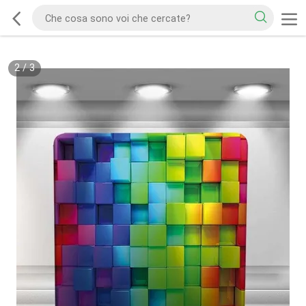
2
/
3