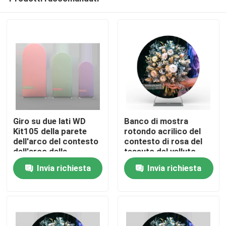
Giro su due lati WD
Banco di mostra
Kit105 della parete
rotondo acrilico del
dell'arco del contesto
contesto di rosa del
dell'arco della
tessuto del velluto
Casa
copertura della
della decorazione del
Invia richiesta
Invia richiesta
struttura del supporto
contesto di nozze di
del contesto dell'arco
alta qualità
Prodotti
di nozze della
metropolitana di 10FT
EZ
Video