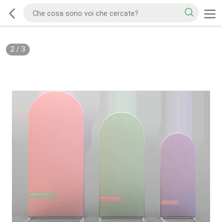
2
/
3